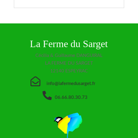
La Ferme du Sarget
Cécilia & Guillaume DANGUIRAL
LA FERME DU SARGET
12140 ESPEYRAC

info@lafermedusarget.fr

06.66.80.30.73