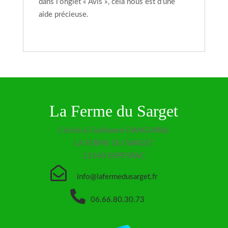
dans l’onglet « Avis », cela nous est d’une
aide précieuse.
La Ferme du Sarget
Cécilia & Guillaume DANGUIRAL
LA FERME DU SARGET
12140 ESPEYRAC

info@lafermedusarget.fr

06.66.80.30.73