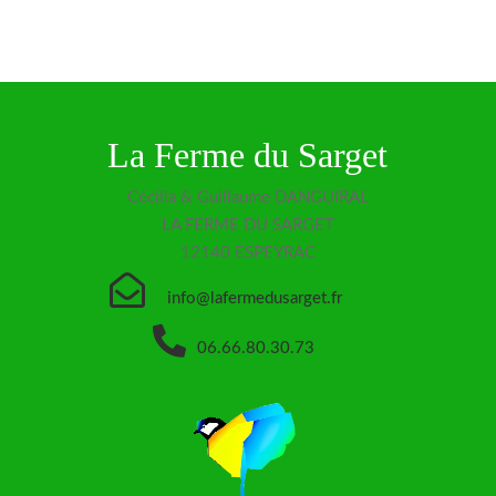
La Ferme du Sarget
Cécilia & Guillaume DANGUIRAL
LA FERME DU SARGET
12140 ESPEYRAC

info@lafermedusarget.fr

06.66.80.30.73