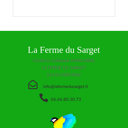
La Ferme du Sarget
Cécilia & Guillaume DANGUIRAL
LA FERME DU SARGET
12140 ESPEYRAC

info@lafermedusarget.fr

06.66.80.30.73