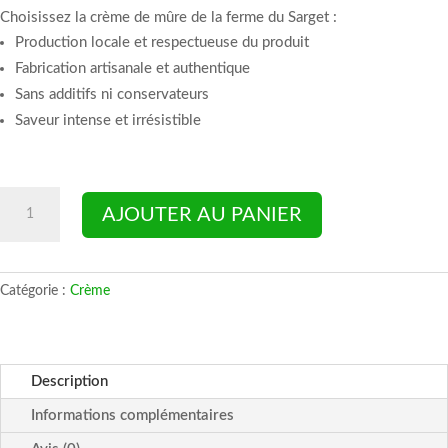
Choisissez la crème de mûre de la ferme du Sarget :
Production locale et respectueuse du produit
Fabrication artisanale et authentique
Sans additifs ni conservateurs
Saveur intense et irrésistible
quantité
AJOUTER AU PANIER
de
Crème
de
Catégorie :
Crème
mure
sauvage
Description
Informations complémentaires