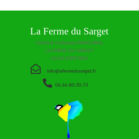
La Ferme du Sarget
Cécilia & Guillaume DANGUIRAL
LA FERME DU SARGET
12140 ESPEYRAC

info@lafermedusarget.fr

06.66.80.30.73